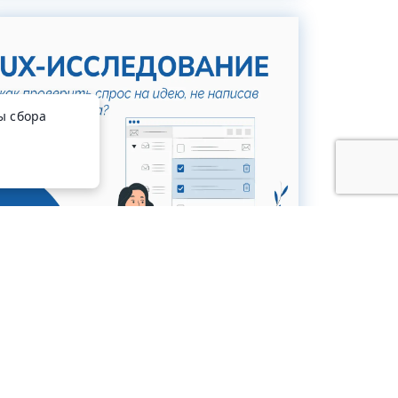
ы сбора
#полезные_статьи
Исследования пользовательского
опыта для стартапов: как проверить
спрос на идею, не написав ни строчки