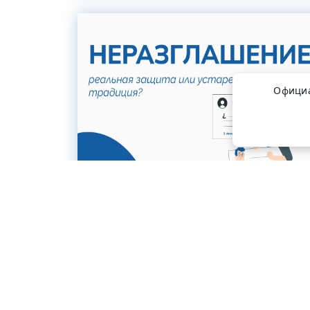
Официа
#полезные_статьи
Соглашение о неразглашении в
разработке ПО для бизнеса: реальная
защита или устаревшая традиция?