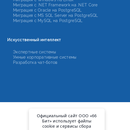
Миграция с .NET Framework на .NET Core
Миграция с Oracle на PostgreSQL
Миграция с MS SQL Server на PostgreSQL
Миграция с MySQL на PostgreSQL
Искусственный интеллект
Экспертные системы
Умные корпоративные системы
Разработка чат-ботов
Официальный сайт ООО «66
Бит» использует файлы
cookie и сервисы сбора