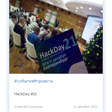
#события
#проекты
HackDay #21
Алексей Скурыдин
11 декабря 2011