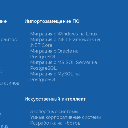
ние
Импортозамещение ПО
Миграция с Windows на Linux
 сайтов
Миграция с .NET Framework на
.NET Core
Миграция с Oracle на
PostgreSQL
Миграция с MS SQL Server на
PostgreSQL
С-
Миграция с MySQL на
PostgreSQL
агазинов
Искусственный интеллект
Экспертные системы
й
Умные корпоративные системы
Разработка чат-ботов
ализ