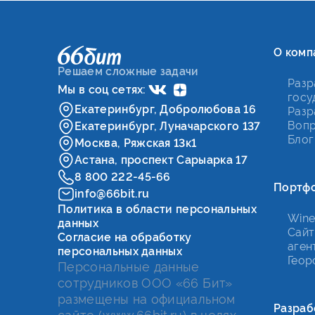
О комп
Решаем сложные задачи
Разр
Мы в соц сетях:
госу
Екатеринбург, Добролюбова 16
Разр
Вопр
Екатеринбург, Луначарского 137
Блог
Москва, Ряжская 13к1
Астана, проспект Сарыарка 17
8 800 222-45-66
Портф
info@66bit.ru
Политика в области персональных
Wine
данных
Сайт
Согласие на обработку
аген
персональных данных
Геор
Персональные данные
сотрудников ООО «66 Бит»
размещены на официальном
Разраб