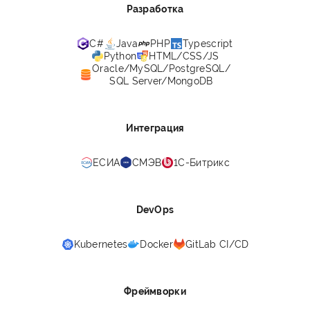
Разработка
C#
Java
PHP
Typescript
Python
HTML/CSS/JS
Oracle/MySQL/PostgreSQL/
SQL Server/MongoDB
Интеграция
ЕСИА
СМЭВ
1С-Битрикс
DevOps
Kubernetes
Docker
GitLab CI/CD
Фреймворки