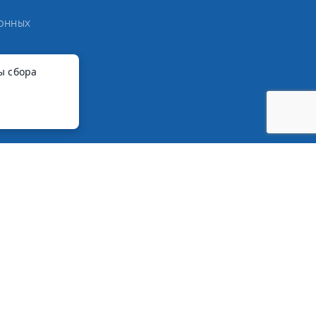
онных
ы сбора