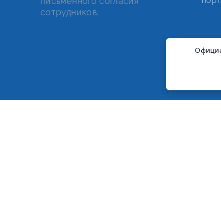
письменного согласия
порт
сотрудников.
Официа