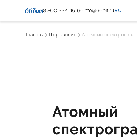
8 800 222-45-66
info@66bit.ru
RU
Главная
Портфолио
Атомный спектрограф
Атомный
спектрогр