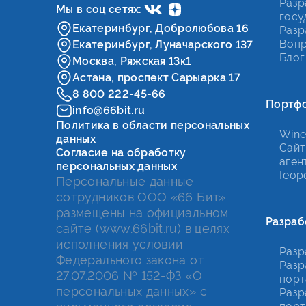
Разр
Мы в соц сетях:
госу
Екатеринбург, Добролюбова 16
Разр
Вопр
Екатеринбург, Луначарского 137
Блог
Москва, Ряжская 13к1
Астана, проспект Сарыарка 17
8 800 222-45-66
Портф
info@66bit.ru
Политика в области персональных
Wine
данных
Сайт
Согласие на обработку
аген
персональных данных
Геор
Персональные данные
сотрудников ООО «66 Бит»
размещены на официальном
Разраб
сайте (www.66bit.ru) в целях
исполнения условий
Разр
Федерального закона от
Разр
27.07.2006 № 152-ФЗ «О
порт
персональных данных» с
Разр