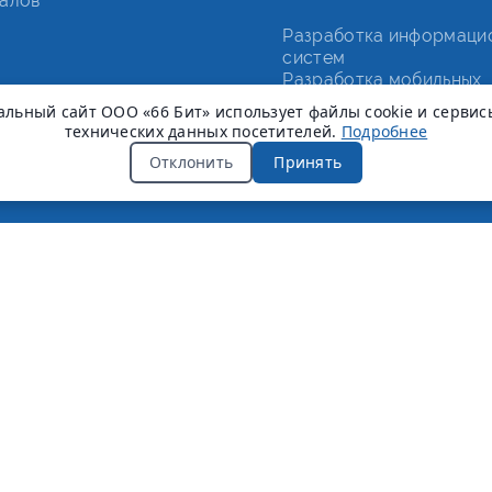
алов
Разработка информаци
систем
Разработка мобильных
приложений
льный сайт ООО «66 Бит» использует файлы cookie и сервис
Автоматизация бизнеса
технических данных посетителей.
Подробнее
Отклонить
Принять