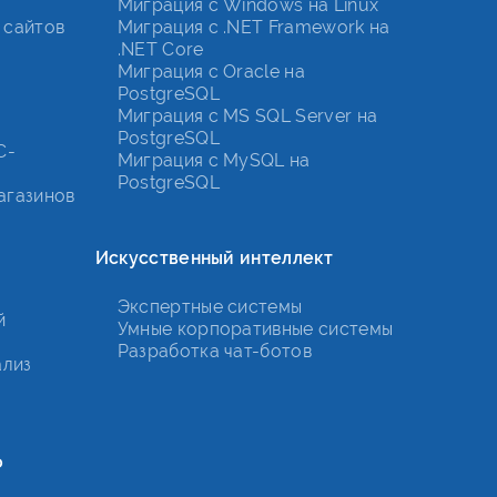
Миграция с Windows на Linux
 сайтов
Миграция с .NET Framework на
.NET Core
Миграция с Oracle на
PostgreSQL
Миграция с MS SQL Server на
PostgreSQL
С-
Миграция с MySQL на
PostgreSQL
агазинов
Искусственный интеллект
Экспертные системы
й
Умные корпоративные системы
Разработка чат-ботов
ализ
о