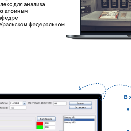
лекс для анализа
го атомным
кафедре
 Уральском федеральном
В 