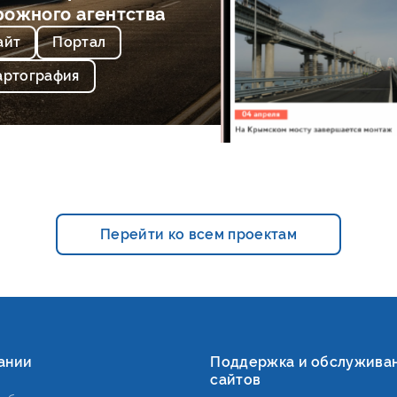
рожного агентства
айт
Портал
артография
Перейти ко всем проектам
ании
Поддержка и обслужива
сайтов