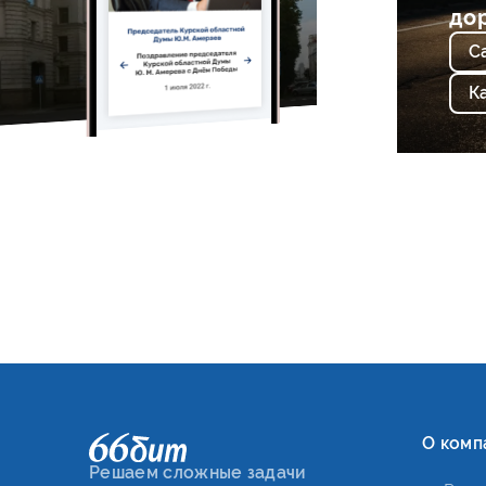
до
С
К
О комп
Решаем сложные задачи