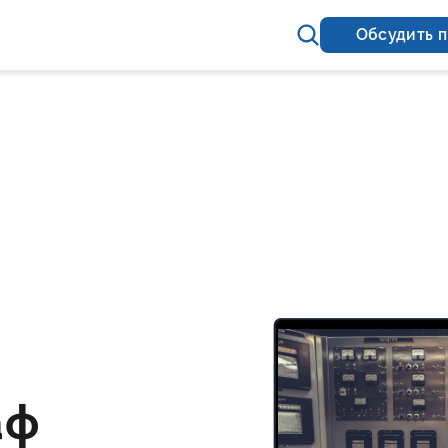
Обсудить 
аф