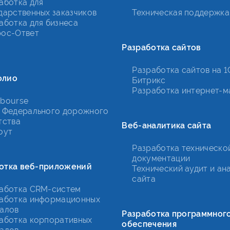
аботка для
дарственных заказчиков
Техническая поддержка
аботка для бизнеса
ос-Ответ
Разработка сайтов
Разработка сайтов на 1
олио
Битрикс
Разработка интернет-м
bourse
 Федерального дорожного
тства
Веб-аналитика сайта
оут
Разработка техническо
документации
отка веб-приложений
Технический аудит и ан
сайта
аботка CRM-систем
аботка информационных
алов
Разработка программног
аботка корпоративных
обеспечения